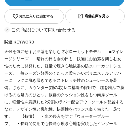
お気に入りに追加する
この商品について問い合わせる
関連 KEYWORD
天候を気にせずお洒落を楽しむ防水ローカットモデル ■マイレ
ージシリーズ 晴れの日も雨の日も、快適にお洒落を楽しむ女
性のために開発した、軽量で履き心地抜群の防水ローカットシュ
ーズ。 毎シーズン好評のくたっと柔らかいポリエステルアッパ
ーに、ラクに脱ぎ履きできるストレッチ性のシューレースを装
備。さらに、カウンター(踵の芯)レス構造の採用で、踵を踏んで履
けるのも魅力のひとつ。抜群のクッション性をもつ肉厚ソール
に、軽量性を意識した2分割のラバー配合アウトソールを配置する
など、デザイン性と機能性、快適性をバランス良く備えた一足で
す。 【特徴】 ・水の侵入を防ぐ「ウォータープルー
フ」 ・長時間使用でも快適な履き心地を実現したインソール