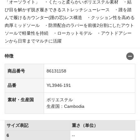
「オーソライト」 ・くたっと柔らかいポリエステル素材 ・結
び目を解かず脱ぎ履きできるストレッチシューレース ・踵を踏
んで履けるカウンター(踵の芯)レス構造 ・クッション性を高める
肉厚ミッドソール ・防滑配合のラバーを前後2分割にしたアウト
ソールで軽量性を持続 ・ローカットモデル ・アウトドアシー
ンから日常までマルチに活躍
特徴
商品番号
86131158
品番
YL3946-191
素材・生産国
ポリエステル
生産国：Cambodia
サイズ表記
重さ（単位）
6
--