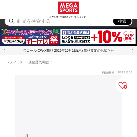
スポーツ
アウトドア
ブランド
アイテム
から探す
から探す
から探す
から探す
メガスポーツ公式オンラインショップ
検索
ワコール CW-X商品 2026年10月1日(木) 価格改定のお知らせ
レディース
店舗受取可能
商品番号：
86131158