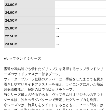
23.0CM
--
24.0CM
--
24.5CM
--
25.0CM
--
22.5CM
--
23.5CM
--
■サップランド シリーズ
雪道や凍結路でも優れたグリップ力を発揮するサップランドシリ
ーズのサイドファスナー付きブーツ。
ウォータープルーフ仕様のアッパーは、手袋をしたままでも脱ぎ
履きしやすいサイドファスナーを備え、ライニングに用いた熱反
射保温機能が、極寒の日でも暖かさをキープ。
当シリーズ最大の特徴である、ヴィブラム社オリジナルのアウト
ソールは、独自のラグパターンで安定したグリップ力を発揮。
今シーズンは、筒周りをタイトにするとともに、ヒール部分には
サイドゴアを取り付けることで、より美しいシルエットにアップ