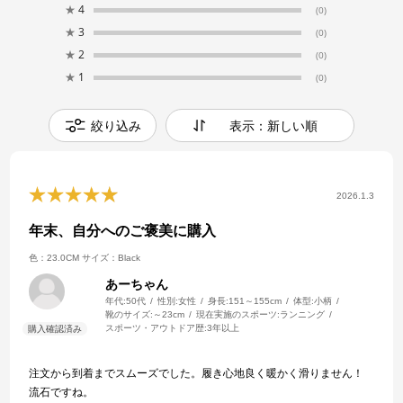
★
4
(0)
★
3
(0)
★
2
(0)
★
1
(0)
絞り込み
表示：新しい順
2026.1.3
年末、自分へのご褒美に購入
色：23.0CM
サイズ：Black
あーちゃん
年代:
50代
性別:
女性
身長:
151～155cm
体型:
小柄
靴のサイズ:
～23cm
現在実施のスポーツ:
ランニング
スポーツ・アウトドア歴:
3年以上
注文から到着までスムーズでした。履き心地良く暖かく滑りません！
流石ですね。