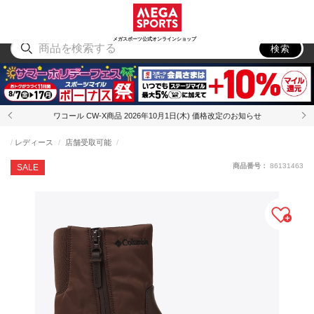
スポーツ
アウトドア
ブランド
アイテム
から探す
から探す
から探す
から探す
メガスポーツ公式オンラインショップ
検索
ワコール CW-X商品 2026年10月1日(木) 価格改定のお知らせ
レディース
店舗受取可能
商品番号：
86131463
SALE