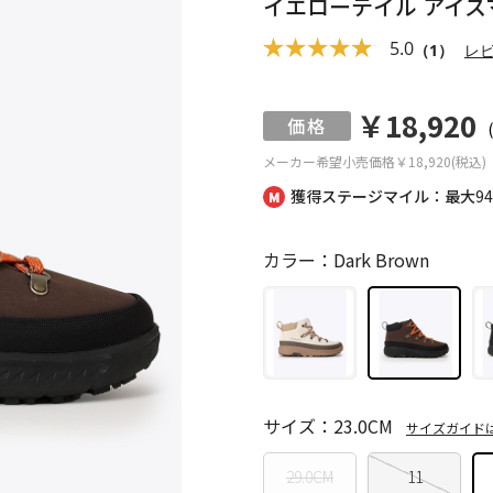
イエローテイル アイス
5.0
（1）
レ
￥18,920
メーカー希望小売価格
￥18,920(税込)
獲得ステージマイル：最大
9
カラー：Dark Brown
サイズ：23.0CM
サイズガイド
29.0CM
11