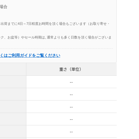
場合
出荷までに4日～7日程度お時間を頂く場合もございます（お取り寄せ・
ク、お盆等）やセール時期は, 通常よりも多く日数を頂く場合がございま
くはご利用ガイドをご覧ください
重さ（単位）
--
--
--
--
--