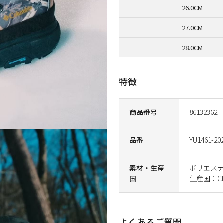
26.0CM
27.0CM
28.0CM
特徴
商品番号
86132362
品番
YU1461-20
素材・生産
ポリエステ
国
生産国：Ch
よくあるご質問