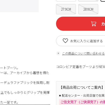
27.0CM
28.0CM
お気に入りに追加する
この商品について問い合わせる
コロンビア定番冬ブーツよりNEW
ョートブーツ。
パーは、アーカイブから着想を得た
コーデュラファブリックを採用し耐
【商品出荷についてご案内】
雪上でもしっかりとグリップを発揮
■ 配送センター・出荷店舗で在
した一足です。
ご注文完了（ご決済完了）の