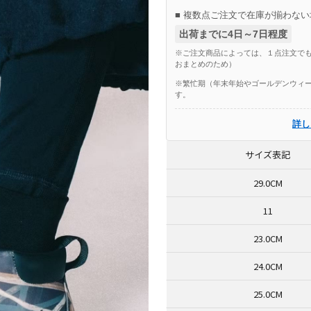
■ 複数点ご注文で在庫が揃わない
出荷までに4日～7日程度
※ご注文商品によっては、１点注文でも
おまとめのため）
※繁忙期（年末年始やゴールデンウィー
す。
詳し
サイズ表記
29.0CM
11
23.0CM
24.0CM
25.0CM