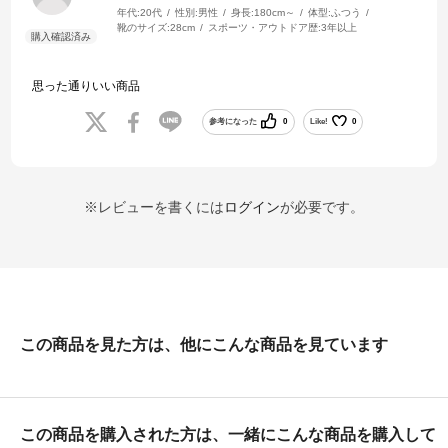
年代:
20代
性別:
男性
身長:
180cm～
体型:
ふつう
靴のサイズ:
28cm
スポーツ・アウトドア歴:
3年以上
思った通りいい商品
参考になった
0
Like!
0
※レビューを書くには
ログイン
が必要です。
この商品を見た方は、他にこんな商品を見ています
この商品を購入された方は、一緒にこんな商品を購入して