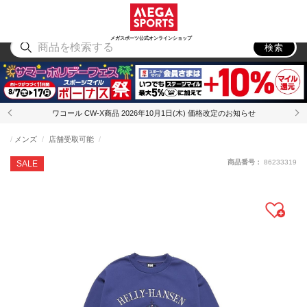
スポーツ
アウトドア
ブランド
アイテム
から探す
から探す
から探す
から探す
メガスポーツ公式オンラインショップ
検索
ワコール CW-X商品 2026年10月1日(木) 価格改定のお知らせ
メンズ
店舗受取可能
商品番号：
86233319
SALE