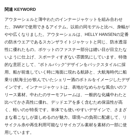
関連 KEYWORD
アウターシェルと薄中わたのインナージャケットを組み合わせ
た、3WAYで使用できるアイテム。以前の同モデルと比べ、身幅が
やや広くなりました。アウターシェルは、HELLY HANSENの定番
の防水ウエアであるスカンザライトジャケットと同じ、防水透湿
性に優れたもの。ポケットのファスナー部分は縫い目が目立たな
いように仕上げ、スポーティすぎない雰囲気にしています。特徴
的な意匠として、”ボトルバック”デザインをバックスタイルに採
用。船が前進していく時に海面に現れる航跡と、大航海時代に船
乗り(航海士)が飲んでいたシェリー酒のボトルをイメージしたデザ
インです。インナージャケットは、表地がなめらかな風合いのフ
リース素材。中わたのサーモフレームは、一般的な化繊中わたと
比べてかさ高性に優れ、デッドエアを多く含むため保温性が高
く、軽いのが特長です。単体でも使いやすいデザインで、さまざ
まな着こなしが楽しめるのが魅力。環境への負荷に配慮して、リ
サイクル糸や再生利用可能なリサイカブル素材を素材の一部に使
用しています。