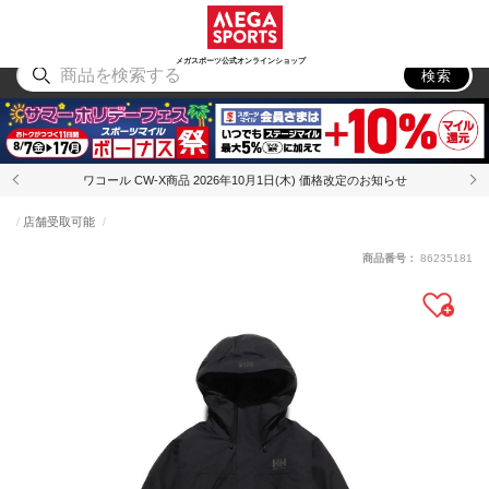
スポーツ
アウトドア
ブランド
アイテム
から探す
から探す
から探す
から探す
メガスポーツ公式オンラインショップ
検索
ワコール CW-X商品 2026年10月1日(木) 価格改定のお知らせ
店舗受取可能
商品番号：
86235181