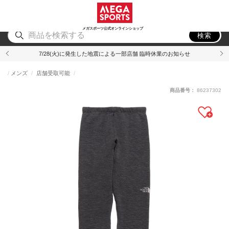
スポーツ
アウトドア
ブランド
アイテム
から探す
から探す
から探す
から探す
メガスポーツ公式オンラインショップ
検索
7/28(火)に発生した地震による一部店舗 臨時休業のお知らせ
メンズ
店舗受取可能
商品番号：
86237302