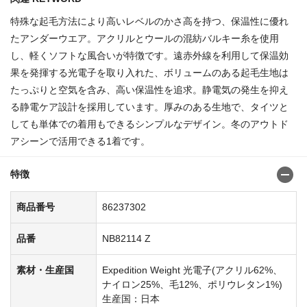
特殊な起毛方法により高いレベルのかさ高を持つ、保温性に優れ
たアンダーウエア。アクリルとウールの混紡バルキー糸を使用
し、軽くソフトな風合いが特徴です。遠赤外線を利用して保温効
果を発揮する光電子を取り入れた、ボリュームのある起毛生地は
たっぷりと空気を含み、高い保温性を追求。静電気の発生を抑え
る静電ケア設計を採用しています。厚みのある生地で、タイツと
しても単体での着用もできるシンプルなデザイン。冬のアウトド
アシーンで活用できる1着です。
特徴
商品番号
86237302
品番
NB82114 Z
素材・生産国
Expedition Weight 光電子(アクリル62%、
ナイロン25%、毛12%、ポリウレタン1%)
生産国：日本