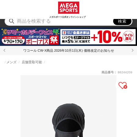
スポーツ
アウトドア
ブランド
アイテム
から探す
から探す
から探す
から探す
メガスポーツ公式オンラインショップ
検索
ワコール CW-X商品 2026年10月1日(木) 価格改定のお知らせ
メンズ
店舗受取可能
商品番号：
86244209