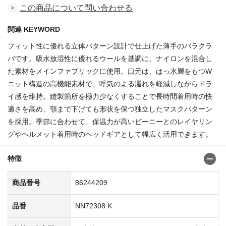
この商品について問い合わせる
関連 KEYWORD
フィット性に優れる立体パターン設計で仕上げた薄手のバラクラ
バです。吸水放湿性に優れるウールを基調に、ナイロンを混合し
た素材をメインファブリックに使用。口元は、はっ水層をもつW
ニット構造の高機能素材で、呼気のよる濡れを軽減しながらドラ
イ感を維持。縫製箇所を極力少なくすることで長時間着用時の快
適さを高め、顎まで下げても形状を保つ独立したマスクパターン
を採用。季節に合わせて、保温力が高いビーニーとのレイヤリン
グやヘルメット着用時のヘッドギアとして幅広く活用できます。
特徴
商品番号
86244209
品番
NN72308 K