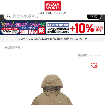
スポーツ
アウトドア
ブランド
アイテム
から探す
から探す
から探す
から探す
メガスポーツ公式オンラインショップ
検索
ワコール CW-X商品 2026年10月1日(木) 価格改定のお知らせ
店舗受取可能
商品番号：
86245404