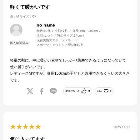
軽くて暖かいです
色：M
サイズ：CK
no name
年代:
40代
性別:
女性
身長:
156～160cm
体型:
ふつう
靴のサイズ:
24cm
現在実施のスポーツ:
バレー
スポーツ・アウトドア歴:
3年以上
軽量の割に、中は暖かい素材でしっかり防寒できるようになっていて
使い勝手がいいです。
レディースMですが、身長150cmの子どもと兼用できるくらいの大きさ
です。
参考になった
0
Like!
0
2025.11.17
気に入ってます