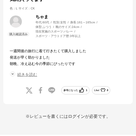
色：L
サイズ：CK
ちゃま
年代:
60代
性別:
女性
身長:
161～165cm
体型:
ふつう
靴のサイズ:
24cm
現在実施のスポーツ:
バレー
スポーツ・アウトドア歴:
3年以上
一週間後の旅行に着て行きたくて購入しました
発送が早く助かりました
朝晩、冷え込む今の季節にぴったりです
軽量で裏地がフリースになっていて暖かくシンプルなデザインも気に
続きを読む
入っています
地域によっては中に着込めば真冬でも着られると思います
買って良かったです
参考になった
1
Like!
0
※レビューを書くには
ログイン
が必要です。