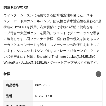
関連 KEYWORD
ウィンターシーズンに活用できる防水透湿性を備えた、スキー・
スノーボード用のシェルパンツ。防風性と防水透湿性を兼ねる2層
構造のHYVENTを採用。右大腿部には小物の収納に便利なキール
ープ付きの大型ポケットを配備。ウエストはダイナミックな動き
に追従しやすい面ファスナー仕様。裾には雪の侵入を抑えるスノ
ーカフとエッジガードを設け、スノーシーンの利便性を向上して
います。シルエットはシンプルなストレートパターンで、ウィメ
ンズモデルにも対応。Snowbird Triclimate Jacket(NS62515)や
WinterPark Jacket(NS62516)とのセットアップがおすすめです。
特徴
商品番号
86247889
品番
NS62517 K