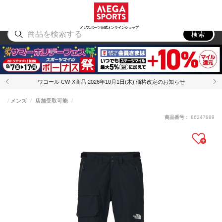
スポーツ
アウトドア
ブランド
アイテム
から探す
から探す
から探す
から探す
メガスポーツ公式オンラインショップ
検索
ワコール CW-X商品 2026年10月1日(木) 価格改定のお知らせ
メンズ
店舗受取可能
商品番号：
86247889