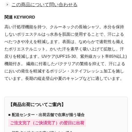
この商品について問い合わせる
関連 KEYWORD
高い汗処理機能を持つ、クルーネックの長袖シャツ。水分を保持
しないポリエステルはっ水糸を肌面に使用することで、汗による
べたつきや冷えを軽減します。表面は、なめらかで速乾性も備え
たポリエステルニット。かいた汗を素早く吸い上げて拡散し、汗
戻りを軽減します。UVケア(UPF15-30、紫外線カット率85%以上)
機能付き。 繊維に付着したバクテリアの繁殖を抑えて、汗による
においの発生を軽減するポリジン・ステイフレッシュ加工を施し
ています。長期の縦走登山や夏のキャンプなどに適しています。
【商品出荷についてご案内】
■ 配送センター・出荷店舗で在庫が揃う場合
ご注文完了（ご決済完了）の翌日に出荷