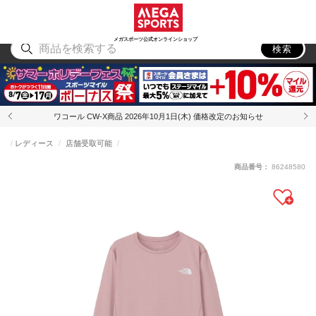
スポーツ
アウトドア
ブランド
アイテム
から探す
から探す
から探す
から探す
メガスポーツ公式オンラインショップ
検索
ワコール CW-X商品 2026年10月1日(木) 価格改定のお知らせ
レディース
店舗受取可能
商品番号：
86248580