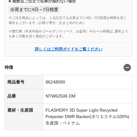
■ 複数点ご注文で在庫が揃わない場合
出荷までに4日～7日程度
※ご注文商品によっては、１点注文でも出荷までに4日～7日程度お時間を頂く
場合もございます（お取り寄せ・おまとめのため）
※繁忙期（年末年始やゴールデンウィーク、お盆等）やセール時期は, 通常より
も多く日数を頂く場合がございます。
詳しくはご利用ガイドをご覧ください
特徴
商品番号
86248580
品番
NTW62506 DM
素材・生産国
FLASHDRY 3D Super Light Recycled
Polyester DWR Backer(ポリエステル100%)
生産国：ベトナム