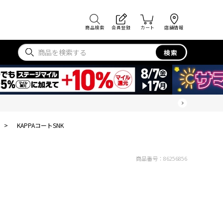
商品検索
会員登録
カート
店舗情報
検索
>
KAPPAコートSNK
商品番号：
86256856