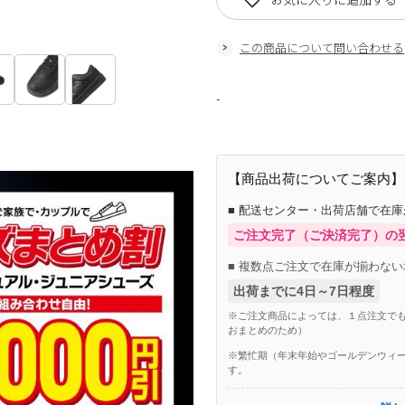
この商品について問い合わせる
-
【商品出荷についてご案内】
■ 配送センター・出荷店舗で在
ご注文完了（ご決済完了）の
■ 複数点ご注文で在庫が揃わない
出荷までに4日～7日程度
※ご注文商品によっては、１点注文でも
おまとめのため）
※繁忙期（年末年始やゴールデンウィー
す。