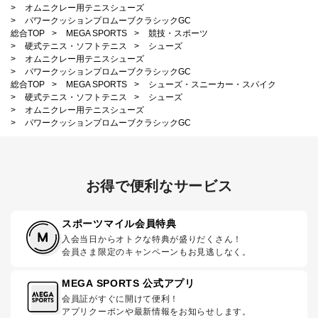
>
オムニクレー用テニスシューズ
>
パワークッションプロムーブクラシックGC
総合TOP
>
MEGA SPORTS
>
競技・スポーツ
>
硬式テニス・ソフトテニス
>
シューズ
>
オムニクレー用テニスシューズ
>
パワークッションプロムーブクラシックGC
総合TOP
>
MEGA SPORTS
>
シューズ・スニーカー・スパイク
>
硬式テニス・ソフトテニス
>
シューズ
>
オムニクレー用テニスシューズ
>
パワークッションプロムーブクラシックGC
お得で便利なサービス
スポーツマイル会員特典
入会当日からオトクな特典が盛りだくさん！
会員さま限定のキャンペーンもお見逃しなく。
MEGA SPORTS 公式アプリ
会員証がすぐに開けて便利！
アプリクーポンや最新情報をお知らせします。