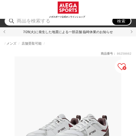
スポーツ
アウトドア
ブランド
アイテム
から探す
から探す
から探す
から探す
メガスポーツ公式オンラインショップ
検索
7/28(火)に発生した地震による一部店舗 臨時休業のお知らせ
メンズ
店舗受取可能
商品番号：
86258662