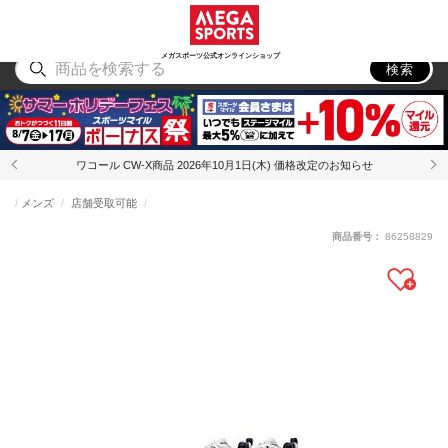
スポーツ
アウトドア
ブランド
アイテム
から探す
から探す
から探す
から探す
メガスポーツ公式オンラインショップ
検索
ワコール CW-X商品 2026年10月1日(木) 価格改定のお知らせ
メンズ
店舗受取可能
商品番号：
86258829