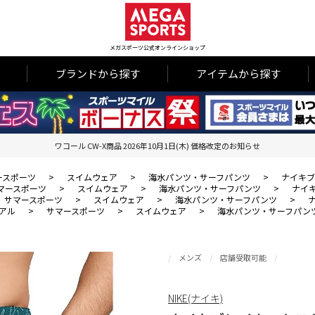
メガスポーツ公式オンラインショップ
ブランドから探す
アイテムから探す
ワコール CW-X商品 2026年10月1日(木) 価格改定のお知らせ
ースポーツ
>
スイムウェア
>
海水パンツ・サーフパンツ
>
ナイキブ
マースポーツ
>
スイムウェア
>
海水パンツ・サーフパンツ
>
ナイ
サマースポーツ
>
スイムウェア
>
海水パンツ・サーフパンツ
>
アル
>
サマースポーツ
>
スイムウェア
>
海水パンツ・サーフパン
メンズ
店舗受取可能
NIKE(ナイキ)