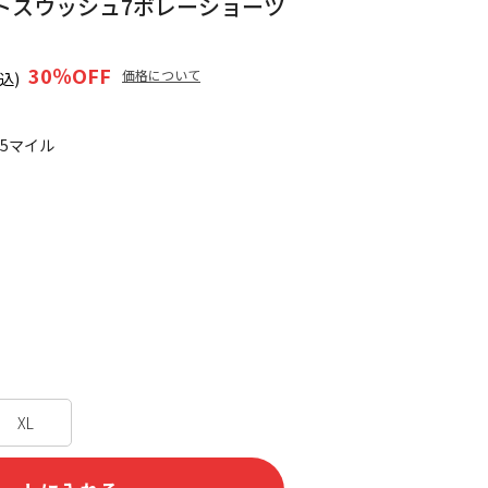
トスウッシュ7ボレーショーツ
30
％OFF
価格について
込)
25マイル
XL