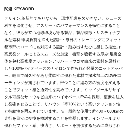
関連 KEYWORD
デザイン:革新的でありながら、環境配慮を欠かさない。シューズ
科学を進化させ、アスリートのパフォーマンスを犠牲にすること
なく、彼らが立つ地球環境も守る製品。製品特徴・サスティナブ
ルな素材:環境負荷を抑えた設計・毎日のトレーニングにフィット:
都市部のロードにも対応する設計・踏み出すたびに感じる推進力:
高反発ソールによるスムーズな加速・衝撃を吸収する厚み:足裏全
体を包む高密度クッションアッパートウゴマ由来の素材を原料と
した100%バイオベースのナイロンで作られた軽量のニットアッパ
ー。軽量で耐久性があり柔軟性に優れた素材で撥水加工のDWRコ
ーティングが施されています。部位ごとに編み方の密度を変える
ことでフィット感と通気性を高めています。ミッドソールリサイ
クル可能なサトウキビ由来のバイオベースEVAを採用。窒素を注入
し発砲させることで、リバウンド率70%という高いクッション性
と持続性を両立させています。※一般的な使用で約480～800kmの
走行を目安に交換を検討することを推奨します。インソールより
優れたフィット感、快適さ、サポートを提供するために成形され