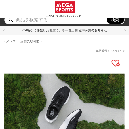
スポーツ
アウトドア
ブランド
アイテム
から探す
から探す
から探す
から探す
メガスポーツ公式オンラインショップ
検索
7/28(火)に発生した地震による一部店舗 臨時休業のお知らせ
メンズ
店舗受取可能
商品番号：
86264710