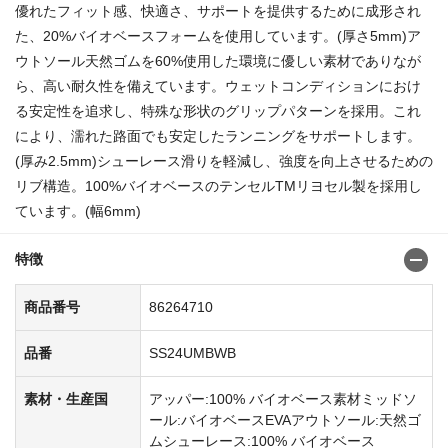
優れたフィット感、快適さ、サポートを提供するために成形され
た、20%バイオベースフォームを使用しています。(厚さ5mm)ア
ウトソール天然ゴムを60%使用した環境に優しい素材でありなが
ら、高い耐久性を備えています。ウェットコンディションにおけ
る安定性を追求し、特殊な形状のグリップパターンを採用。これ
により、濡れた路面でも安定したランニングをサポートします。
(厚み2.5mm)シューレース滑りを軽減し、強度を向上させるための
リブ構造。100%バイオベースのテンセルTMリヨセル製を採用し
ています。(幅6mm)
特徴
商品番号
86264710
品番
SS24UMBWB
素材・生産国
アッパー:100% バイオベース素材ミッドソ
ール:バイオベースEVAアウトソール:天然ゴ
ムシューレース:100% バイオベース