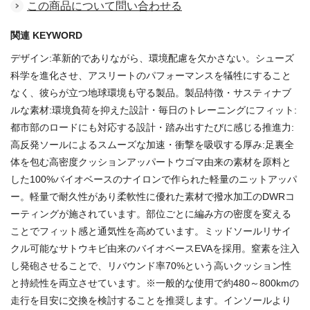
この商品について問い合わせる
関連 KEYWORD
デザイン:革新的でありながら、環境配慮を欠かさない。シューズ
科学を進化させ、アスリートのパフォーマンスを犠牲にすること
なく、彼らが立つ地球環境も守る製品。製品特徴・サスティナブ
ルな素材:環境負荷を抑えた設計・毎日のトレーニングにフィット:
都市部のロードにも対応する設計・踏み出すたびに感じる推進力:
高反発ソールによるスムーズな加速・衝撃を吸収する厚み:足裏全
体を包む高密度クッションアッパートウゴマ由来の素材を原料と
した100%バイオベースのナイロンで作られた軽量のニットアッパ
ー。軽量で耐久性があり柔軟性に優れた素材で撥水加工のDWRコ
ーティングが施されています。部位ごとに編み方の密度を変える
ことでフィット感と通気性を高めています。ミッドソールリサイ
クル可能なサトウキビ由来のバイオベースEVAを採用。窒素を注入
し発砲させることで、リバウンド率70%という高いクッション性
と持続性を両立させています。※一般的な使用で約480～800kmの
走行を目安に交換を検討することを推奨します。インソールより