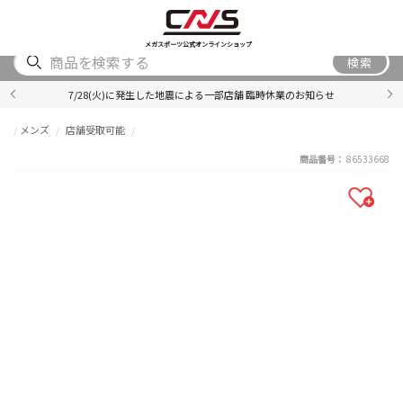
SHOES
WEAR
ACCESSORY
BRAND
RANKING
メガスポーツ公式オンラインショップ
検索
7/28(火)に発生した地震による一部店舗 臨時休業のお知らせ
メンズ
店舗受取可能
商品番号：
86533668