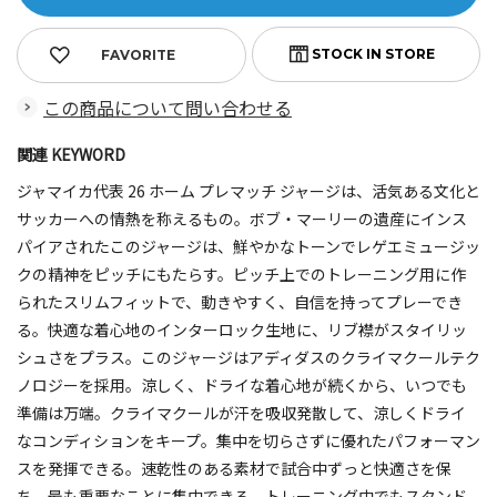
FAVORITE
この商品について問い合わせる
関連 KEYWORD
ジャマイカ代表 26 ホーム プレマッチ ジャージは、活気ある文化と
サッカーへの情熱を称えるもの。ボブ・マーリーの遺産にインス
パイアされたこのジャージは、鮮やかなトーンでレゲエミュージッ
クの精神をピッチにもたらす。ピッチ上でのトレーニング用に作
られたスリムフィットで、動きやすく、自信を持ってプレーでき
る。快適な着心地のインターロック生地に、リブ襟がスタイリッ
シュさをプラス。このジャージはアディダスのクライマクールテク
ノロジーを採用。涼しく、ドライな着心地が続くから、いつでも
準備は万端。クライマクールが汗を吸収発散して、涼しくドライ
なコンディションをキープ。集中を切らさずに優れたパフォーマン
スを発揮できる。速乾性のある素材で試合中ずっと快適さを保
ち、最も重要なことに集中できる。トレーニング中でもスタンド