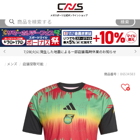
SHOES
WEAR
ACCESSORY
BRAND
RANKING
メガスポーツ公式オンラインショップ
検索
7/28(火)に発生した地震による一部店舗 臨時休業のお知らせ
メンズ
店舗受取可能
商品番号：
86534583