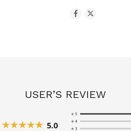
USER’S REVIEW
★
5
★
4
5.0
★
3