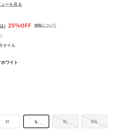
ビューを見る
25
％OFF
価格について
込)
)
95マイル
フホワイト
M
L
XL
XXL