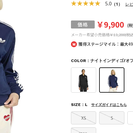
5.0
（1）
レ
￥9,900
(税
メーカー希望小売価格
￥13,200(税込
獲得ステージマイル：最大
4
COLOR：ナイトインディゴ/オ
SIZE：L
サイズガイドはこちら
XS
S