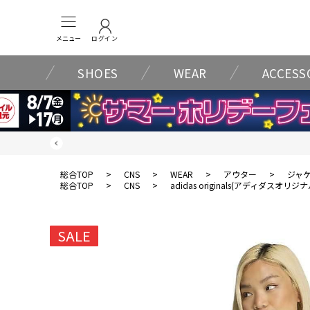
メニュー
ログイン
SHOES
WEAR
ACCESS
総合TOP
>
CNS
>
WEAR
>
アウター
>
ジャ
総合TOP
>
CNS
>
adidas originals(アディダスオリジ
SALE