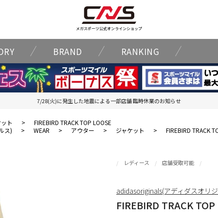
メガスポーツ公式オンラインショップ
ORY
BRAND
RANKING
7/28(火)に発生した地震による一部店舗 臨時休業のお知らせ
ケット
>
FIREBIRD TRACK TOP LOOSE
ナルス)
>
WEAR
>
アウター
>
ジャケット
>
FIREBIRD TRACK T
レディース
店舗受取可能
adidasoriginals(アディダスオ
FIREBIRD TRACK TOP