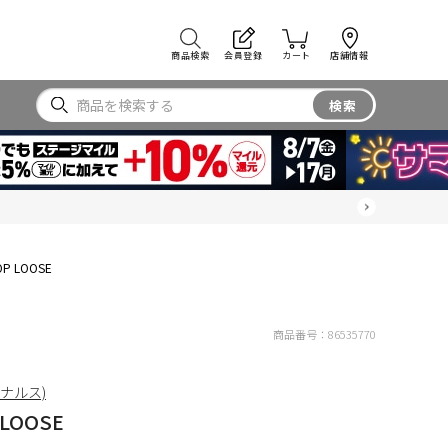
商品検索
会員登録
カート
店舗情報
検索
OP LOOSE
商品番号：
86535770
リジナルス)
 LOOSE