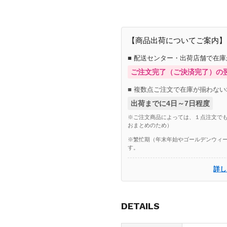
【商品出荷についてご案内】
■ 配送センター・出荷店舗で在
ご注文完了（ご決済完了）の
■ 複数点ご注文で在庫が揃わない
出荷までに4日～7日程度
※ご注文商品によっては、１点注文でも
おまとめのため）
※繁忙期（年末年始やゴールデンウィー
す。
詳し
DETAILS