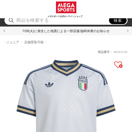
スポーツ
アウトドア
ブランド
アイテム
から探す
から探す
から探す
から探す
メガスポーツ公式オンラインショップ
検索
7/28(火)に発生した地震による一部店舗 臨時休業のお知らせ
ジュニア
店舗受取可能
商品番号：
86543105