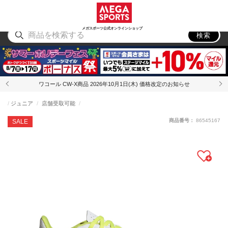
スポーツ
アウトドア
ブランド
アイテム
から探す
から探す
から探す
から探す
メガスポーツ公式オンラインショップ
検索
ワコール CW-X商品 2026年10月1日(木) 価格改定のお知らせ
ジュニア
店舗受取可能
商品番号：
86545167
SALE