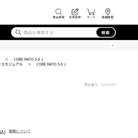
商品検索
会員登録
カート
店舗情報
検索
>
CORE FAITO 5.0 J
ンスカジュアル
>
CORE FAITO 5.0 J
商品番号：
86546199
価格について
込)