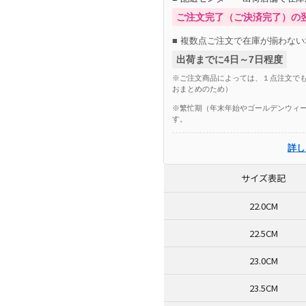
ご注文完了（ご決済完了）の
■ 複数点ご注文で在庫が揃わない
出荷までに4日～7日程度
※ご注文商品によっては、１点注文でも
おまとめのため）
※繁忙期（年末年始やゴールデンウィー
す。
詳し
サイズ表記
22.0CM
22.5CM
23.0CM
23.5CM