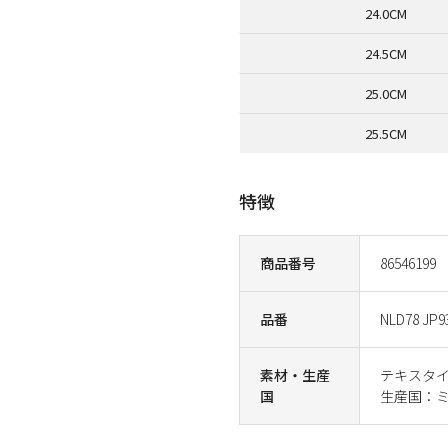
24.0CM
24.5CM
25.0CM
25.5CM
特徴
商品番号
86546199
品番
NLD78 JP9
素材・生産
テキスタ
国
生産国：