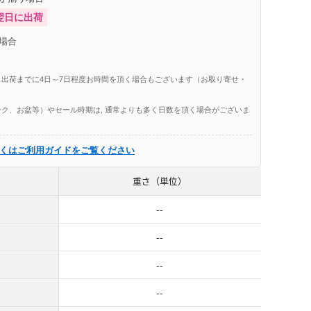
翌日に出荷
場合
出荷までに4日～7日程度お時間を頂く場合もございます（お取り寄せ・
ク、お盆等）やセール時期は, 通常よりも多く日数を頂く場合がございま
くはご利用ガイドをご覧ください
重さ（単位）
--
--
--
--