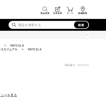
商品検索
会員登録
カート
店舗情報
検索
>
FAITO EL K
ンスカジュアル
>
FAITO EL K
商品番号：
86549235
ビューを見る