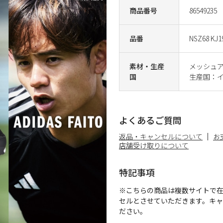
商品番号
86549235
品番
NSZ68 KJ1
素材・生産
メッシュ
国
生産国：
よくあるご質問
返品・キャンセルについて
お
店舗受け取りについて
特記事項
※こちらの商品は複数サイトで
セルとさせていただきます。キ
ださい。