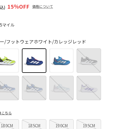
15
％OFF
価格について
込)
15マイル
ー/フットウェアホワイト/カレッジレッド
はこちら
18.0CM
18.5CM
19.0CM
19.5CM