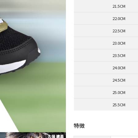
21.5CM
22.0CM
22.5CM
23.0CM
23.5CM
24.0CM
24.5CM
25.0CM
25.5CM
特徴