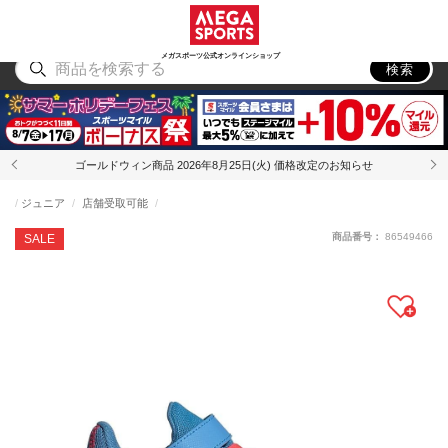
スポーツ
アウトドア
ブランド
アイテム
から探す
から探す
から探す
から探す
メガスポーツ公式オンラインショップ
検索
ゴールドウィン商品 2026年8月25日(火) 価格改定のお知らせ
ジュニア
店舗受取可能
商品番号：
86549466
SALE