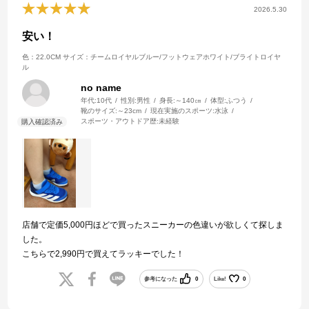
2026.5.30
安い！
色：22.0CM
サイズ：チームロイヤルブルー/フットウェアホワイト/ブライトロイヤ
ル
no name
年代:
10代
性別:
男性
身長:
～140㎝
体型:
ふつう
靴のサイズ:
～23cm
現在実施のスポーツ:
水泳
スポーツ・アウトドア歴:
未経験
店舗で定価5,000円ほどで買ったスニーカーの色違いが欲しくて探しま
した。
こちらで2,990円で買えてラッキーでした！
参考になった
0
Like!
0