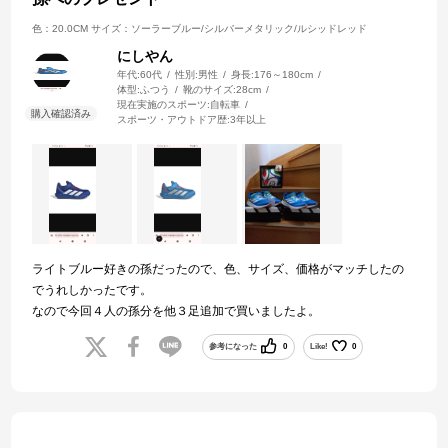
色：20.0CM
サイズ：ソーラーブルー/シルバーメタリック/ルシッドレッド
にしやん
年代:
60代
性別:
男性
身長:
176～180cm
体型:
ふつう
靴のサイズ:
28cm
現在実施のスポーツ:
自転車
スポーツ・アウトドア歴:
3年以上
ライトブルー好きの孫だったので、色、サイズ、価格がマッチしたの
でうれしかったです。
なので今回４人の孫分を他３足追加で買いましたよ。
参考になった
0
Like!
0