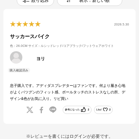
絞り込み
表示：新しい順
2026.5.30
サッカースパイク
色：26.0CM
サイズ：ルシッドレッド/コアブラック/フットウェアホワイト
ヨリ
息子購入です。アディダスプレデターはファンです。何より履き心地
がよくバツグンのフィット感、ボールタッチのストレスなしの所、デ
ザイン&色がお気に入り。リピ買い
参考になった
2
Like!
2
※レビューを書くには
ログイン
が必要です。