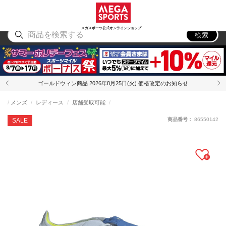
スポーツ
アウトドア
ブランド
アイテム
から探す
から探す
から探す
から探す
メガスポーツ公式オンラインショップ
検索
ゴールドウィン商品 2026年8月25日(火) 価格改定のお知らせ
メンズ
レディース
店舗受取可能
商品番号：
86550142
SALE