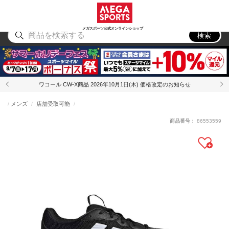
スポーツ
アウトドア
ブランド
アイテム
から探す
から探す
から探す
から探す
メガスポーツ公式オンラインショップ
検索
ワコール CW-X商品 2026年10月1日(木) 価格改定のお知らせ
メンズ
店舗受取可能
商品番号：
86553559