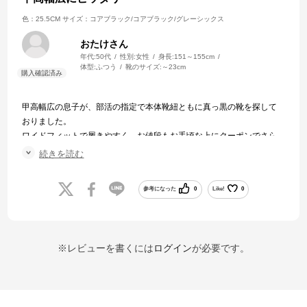
色：25.5CM
サイズ：コアブラック/コアブラック/グレーシックス
おたけさん
年代:
50代
性別:
女性
身長:
151～155cm
体型:
ふつう
靴のサイズ:
～23cm
甲高幅広の息子が、部活の指定で本体靴紐ともに真っ黒の靴を探して
おりました。
ワイドフィットで履きやすく、お値段もお手頃な上にクーポンでさら
にお得に購入出来て大変満足しています。
続きを読む
発送も丁寧で早かったです。
参考になった
0
Like!
0
※レビューを書くには
ログイン
が必要です。