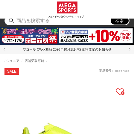
スポーツ
アウトドア
ブランド
アイテム
から探す
から探す
から探す
から探す
メガスポーツ公式オンラインショップ
検索
ワコール CW-X商品 2026年10月1日(木) 価格改定のお知らせ
ジュニア
店舗受取可能
商品番号：
86557485
SALE