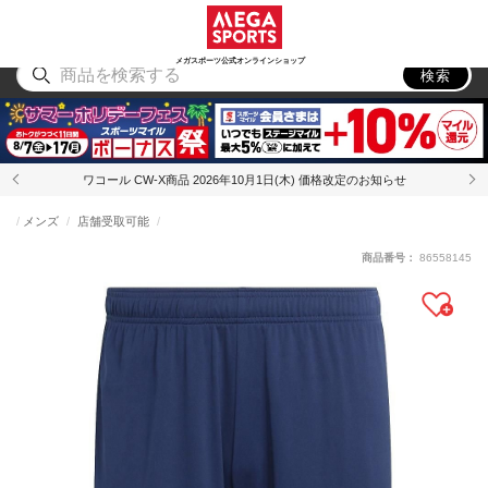
スポーツ
アウトドア
ブランド
アイテム
から探す
から探す
から探す
から探す
メガスポーツ公式オンラインショップ
検索
ワコール CW-X商品 2026年10月1日(木) 価格改定のお知らせ
メンズ
店舗受取可能
商品番号：
86558145