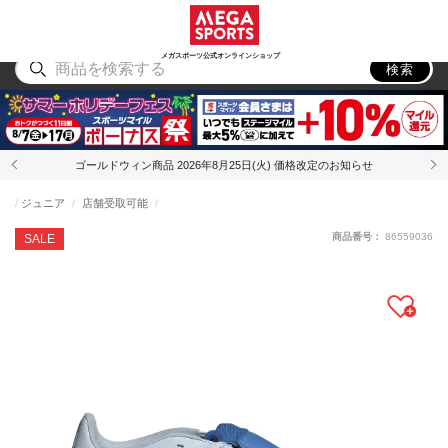
スポーツ
アウトドア
ブランド
アイテム
から探す
から探す
から探す
から探す
メガスポーツ公式オンラインショップ
検索
ゴールドウィン商品 2026年8月25日(火) 価格改定のお知らせ
ジュニア
店舗受取可能
商品番号：
86559036
SALE