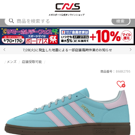
SHOES
WEAR
ACCESSORY
BRAND
RANKING
メガスポーツ公式オンラインショップ
検索
7/28(火)に発生した地震による一部店舗 臨時休業のお知らせ
メンズ
店舗受取可能
商品番号：
86692795