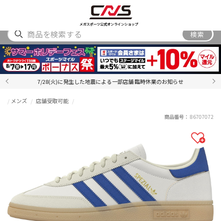
SHOES
WEAR
ACCESSORY
BRAND
RANKING
メガスポーツ公式オンラインショップ
検索
7/28(火)に発生した地震による一部店舗 臨時休業のお知らせ
メンズ
店舗受取可能
商品番号：
86707072