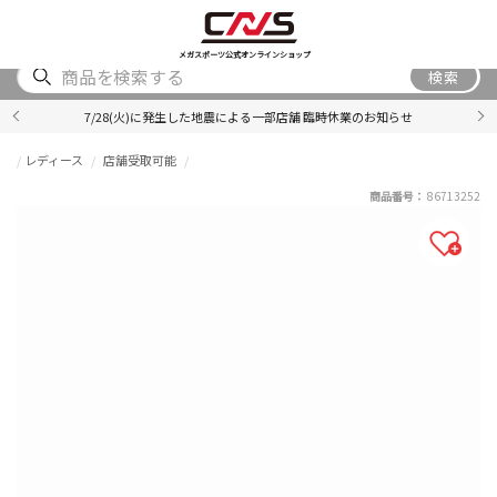
SHOES
WEAR
ACCESSORY
BRAND
RANKING
メガスポーツ公式オンラインショップ
検索
7/28(火)に発生した地震による一部店舗 臨時休業のお知らせ
レディース
店舗受取可能
商品番号：
86713252