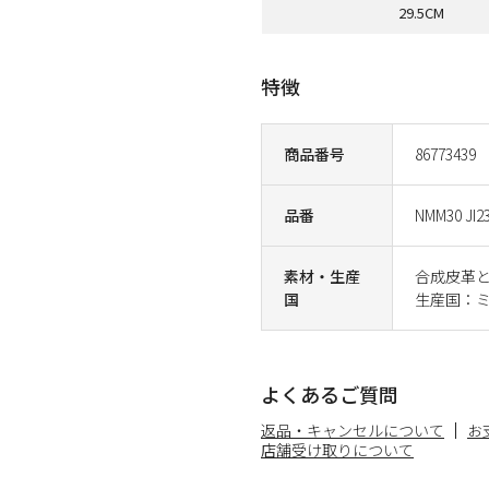
29.5CM
特徴
商品番号
86773439
品番
NMM30 JI2
素材・生産
合成皮革
国
生産国：
よくあるご質問
返品・キャンセルについて
お
店舗受け取りについて