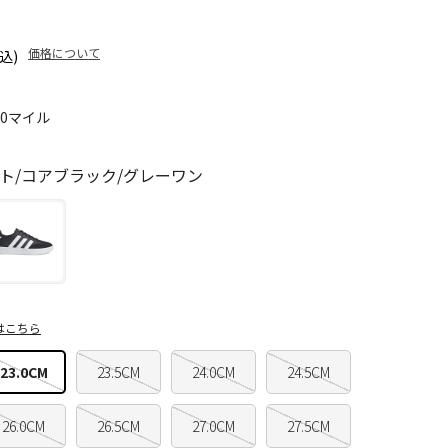
価格について
込)
10マイル
ト/コアブラック/グレーワン
はこちら
23.0CM
23.5CM
24.0CM
24.5CM
26.0CM
26.5CM
27.0CM
27.5CM