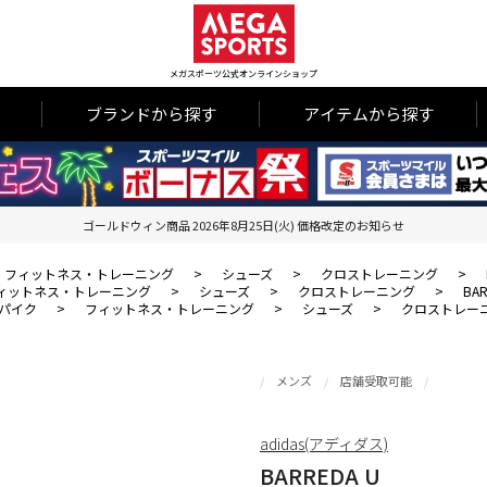
メガスポーツ公式オンラインショップ
ブランドから探す
アイテムから探す
ゴールドウィン商品 2026年8月25日(火) 価格改定のお知らせ
フィットネス・トレーニング
>
シューズ
>
クロストレーニング
>
ィットネス・トレーニング
>
シューズ
>
クロストレーニング
>
BAR
パイク
>
フィットネス・トレーニング
>
シューズ
>
クロストレー
メンズ
店舗受取可能
adidas(アディダス)
BARREDA U