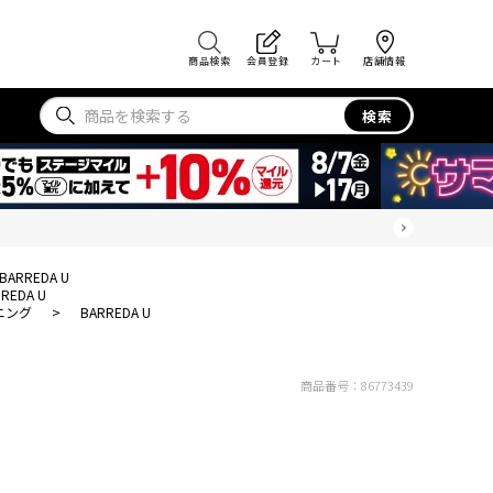
商品検索
会員登録
カート
店舗情報
検索
BARREDA U
REDA U
ニング
>
BARREDA U
商品番号：
86773439