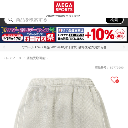
スポーツ
アウトドア
ブランド
アイテム
から探す
から探す
から探す
から探す
メガスポーツ公式オンラインショップ
検索
ワコール CW-X商品 2026年10月1日(木) 価格改定のお知らせ
レディース
店舗受取可能
商品番号：
86779600