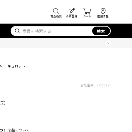
商品検索
会員登録
カート
店舗情報
検索
ト
>
キュロット
商品番号：
86779717
ィフ)
価格について
込)