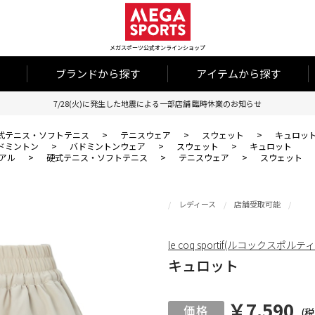
メガスポーツ公式オンラインショップ
ブランドから探す
アイテムから探す
7/28(火)に発生した地震による一部店舗 臨時休業のお知らせ
式テニス・ソフトテニス
>
テニスウェア
>
スウェット
>
キュロッ
ドミントン
>
バドミントンウェア
>
スウェット
>
キュロット
アル
>
硬式テニス・ソフトテニス
>
テニスウェア
>
スウェット
レディース
店舗受取可能
le coq sportif(ルコックスポルテ
キュロット
￥7,590
(税