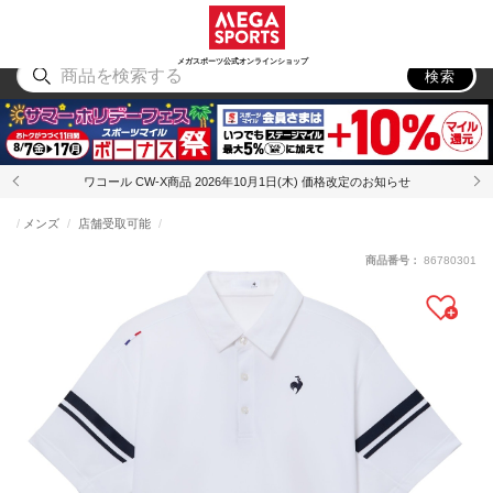
スポーツ
アウトドア
ブランド
アイテム
から探す
から探す
から探す
から探す
メガスポーツ公式オンラインショップ
検索
ワコール CW-X商品 2026年10月1日(木) 価格改定のお知らせ
メンズ
店舗受取可能
商品番号：
86780301