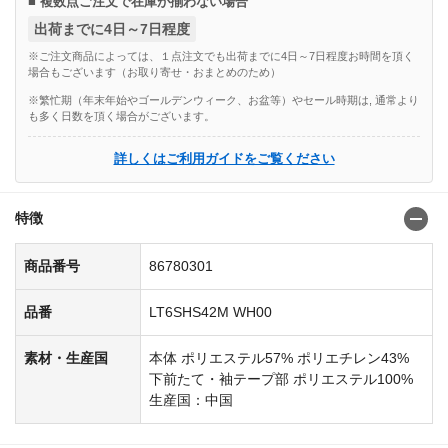
■ 複数点ご注文で在庫が揃わない場合
出荷までに4日～7日程度
※ご注文商品によっては、１点注文でも出荷までに4日～7日程度お時間を頂く
場合もございます（お取り寄せ・おまとめのため）
※繁忙期（年末年始やゴールデンウィーク、お盆等）やセール時期は, 通常より
も多く日数を頂く場合がございます。
詳しくはご利用ガイドをご覧ください
特徴
商品番号
86780301
品番
LT6SHS42M WH00
素材・生産国
本体 ポリエステル57% ポリエチレン43%
下前たて・袖テープ部 ポリエステル100%
生産国：中国