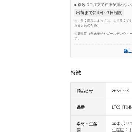
■ 複数点ご注文で在庫が揃わない
出荷までに4日～7日程度
※ご注文商品によっては、１点注文でも
おまとめのため）
※繁忙期（年末年始やゴールデンウィー
す。
詳し
特徴
商品番号
86780558
品番
LT6SHT04M
素材・生産
本体 ポリ
国
生産国：