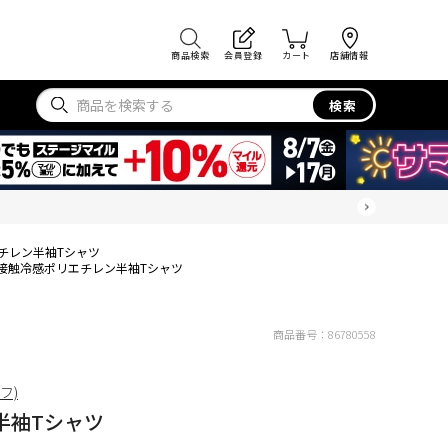
商品検索
会員登録
カート
店舗情報
検索
チレン半袖Tシャツ
接触冷感ポリエチレン半袖Tシャツ
商品番号：
86780558
ィフ)
半袖Tシャツ