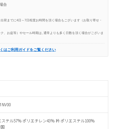
場合
出荷までに4日～7日程度お時間を頂く場合もございます（お取り寄せ・
ク、お盆等）やセール時期は, 通常よりも多く日数を頂く場合がございま
くはご利用ガイドをご覧ください
 NV00
エステル57% ポリエチレン43% 衿 ポリエステル100%
中国