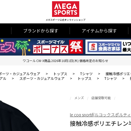
メガスポーツ公式オンラインショップ
ブランドから探す
アイテムから探す
ワコール CW-X商品 2026年10月1日(木) 価格改定のお知らせ
ポーツ・カジュアルウェア
>
トップス
>
Tシャツ
>
接触冷感ポリエ
アル
>
スポーツ・カジュアルウェア
>
トップス
>
Tシャツ
>
メンズ
店舗受取可能
le coq sportif(ルコックスポルテ
接触冷感ポリエチレン