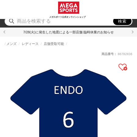
スポーツ
アウトドア
ブランド
アイテム
から探す
から探す
から探す
から探す
メガスポーツ公式オンラインショップ
検索
7/28(火)に発生した地震による一部店舗 臨時休業のお知らせ
メンズ
レディース
店舗受取可能
商品番号：
86782836