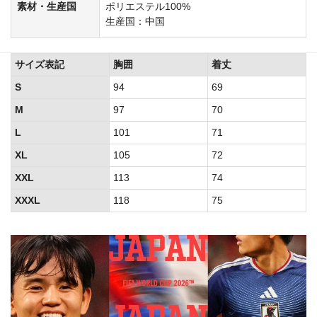
素材・生産国
ポリエステル100%
生産国：中国
サイズ表記
胸囲
着丈
S
94
69
M
97
70
L
101
71
XL
105
72
XXL
113
74
XXXL
118
75