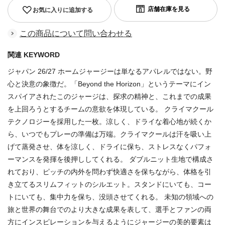
お気に入りに追加する
この商品について問い合わせる
関連 KEYWORD
ジャパン 26/27 ホームジャージーは単なるアパレルではない。野
心と決意の象徴だ。「Beyond the Horizon」というテーマにイン
スパイアされたこのジャージは、探求の精神と、これまでの成果
を上回ろうとするチームの意欲を体現している。 クライマクール
テクノロジーを採用した一枚。涼しく、ドライな着心地が続くか
ら、いつでもプレーの準備は万端。クライマクールは汗を吸い上
げて蒸発させ、体を涼しく、ドライに保ち、ストレスなくパフォ
ーマンスを発揮を後押ししてくれる。 ダブルニット生地で構成さ
れており、ピッチの内外を問わず快適さを保ちながら、体格を引
き立てるスリムフィットのシルエット。スタンドにいても、コー
トにいても、集中力を保ち、没頭させてくれる。 未知の領域への
旅と世界の舞台でのより大きな成果を表して、選手とファンの両
方にインスピレーションを与えるようにジャージーの美的要素は