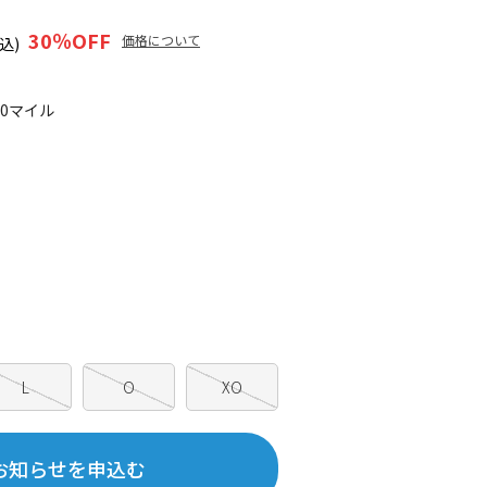
30
％OFF
価格について
込)
00マイル
L
O
XO
お知らせを申込む