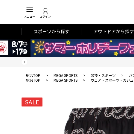
メニュー
ログイン
スポーツから探す
アウトドアから探す
総合TOP
>
MEGA SPORTS
>
競技・スポーツ
>
バ
総合TOP
>
MEGA SPORTS
>
ウェア・スポーツ・カジュ
SALE