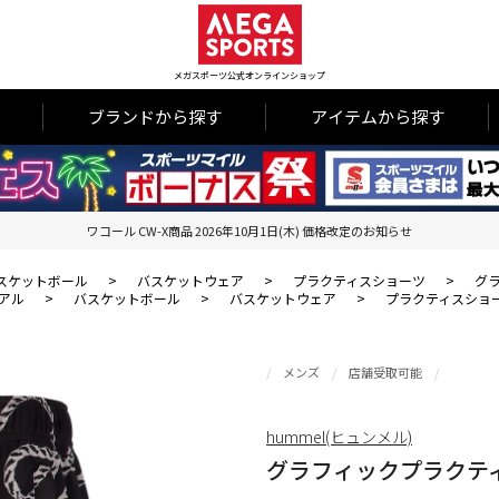
メガスポーツ公式オンラインショップ
ブランドから探す
アイテムから探す
ワコール CW-X商品 2026年10月1日(木) 価格改定のお知らせ
スケットボール
>
バスケットウェア
>
プラクティスショーツ
>
グ
アル
>
バスケットボール
>
バスケットウェア
>
プラクティスショ
メンズ
店舗受取可能
hummel(ヒュンメル)
グラフィックプラクテ