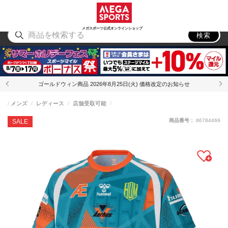
スポーツ
アウトドア
ブランド
アイテム
から探す
から探す
から探す
から探す
メガスポーツ公式オンラインショップ
検索
ゴールドウィン商品 2026年8月25日(火) 価格改定のお知らせ
メンズ
レディース
店舗受取可能
商品番号：
86784469
SALE