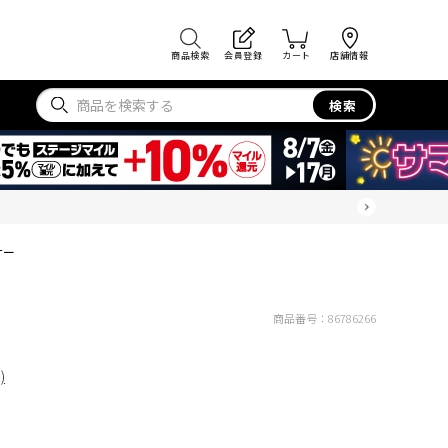
商品検索
会員登録
カート
店舗情報
検索
ナー
商品番号：
86786266
)