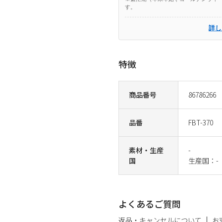
す。
詳し
特徴
商品番号
86786266
品番
FBT-370
素材・生産
-
国
生産国：-
よくあるご質問
返品・キャンセルについて
お