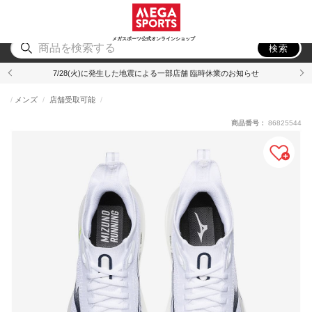
スポーツ
アウトドア
ブランド
アイテム
から探す
から探す
から探す
から探す
メガスポーツ公式オンラインショップ
検索
7/28(火)に発生した地震による一部店舗 臨時休業のお知らせ
メンズ
店舗受取可能
商品番号：
86825544