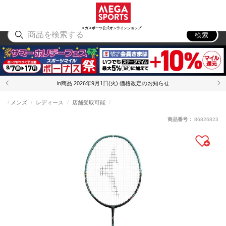
スポーツ
アウトドア
ブランド
アイテム
から探す
から探す
から探す
から探す
メガスポーツ公式オンラインショップ
検索
in商品 2026年9月1日(火) 価格改定のお知らせ
メンズ
レディース
店舗受取可能
商品番号：
86826823