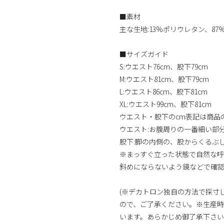
■素材
主な生地:13%ポリウレタン、8
■サイズガイド
S:ウエスト76cm、股下79cm
M:ウエスト81cm、股下79cm
L:ウエスト86cm、股下81cm
XL:ウエスト99cm、股下81cm
ウエスト・股下のcm表記は商品
ウエスト:お腹周りの一番細い部
股下:脚の内側の、股からくるぶ
※まっすぐ立った状態で自然な呼
斜めにならないよう鏡などで確
(※デカトロン独自の方法で採寸
ので、ご了承ください。※生産
います。あらかじめ御了承下さ