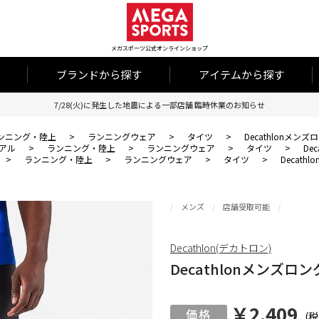
メガスポーツ公式オンラインショップ
ブランドから探す
アイテムから探す
7/28(火)に発生した地震による一部店舗 臨時休業のお知らせ
ンニング・陸上
>
ランニングウェア
>
タイツ
>
Decathlonメンズ
アル
>
ランニング・陸上
>
ランニングウェア
>
タイツ
>
De
>
ランニング・陸上
>
ランニングウェア
>
タイツ
>
Decath
メンズ
店舗受取可能
Decathlon(デカトロン)
Decathlonメンズロン
￥2,409
(税