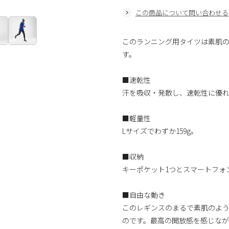
この商品について問い合わせる
このランニング用タイツは素肌
す。
■速乾性
汗を吸収・発散し、速乾性に優
■軽量性
Lサイズでわずか159g。
■収納
キーポケット1つとスマートフォ
■自由な動き
このレギンスのまるで素肌のよ
のです。最高の開放感を感じなが