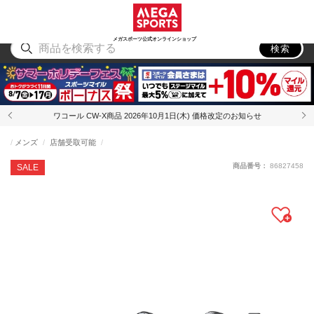
スポーツ
アウトドア
ブランド
アイテム
から探す
から探す
から探す
から探す
メガスポーツ公式オンラインショップ
検索
ワコール CW-X商品 2026年10月1日(木) 価格改定のお知らせ
メンズ
店舗受取可能
商品番号：
86827458
SALE