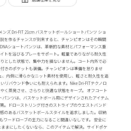
 メンズ Dri-FIT 21cm バスケットボールショートパンツ ショ
伝説を作るチャンスが到来すると、チャンピオンはその瞬間
DNAショートパンツは、革新的な素材とパフォーマンス重
ライトを浴びるプレーをサポート。軽量でありながら耐久性
らりとした状態で、集中力を損ないません。コート内外で必
ー付きのポケットも装備。チャンピオンは準備を怠りませ
シュ、内側に滑らかなニット素材を使用し、軽さと耐久性を追
バウンド争いにも耐えられます。Nike Dri-FITテクノロ
やく蒸発させ、さらりと快適な状態をキープ。 オフコート
ョートパンツは、バスケットボール用にデザインされたアイテム
次第。ドローストリング付きのストライプのウエストバンド
ジ感のあるバスケットボールスタイルを追求しました。収納
もワードローブの主力になること間違いなしです。 安全に
たままにしたくないなら、このアイテムで解決。サイドポケ