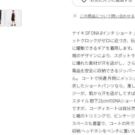
この商品について問い合わせる
ナイキ DF DNA 8インチ ショート
ットクロックがゼロに近づき、
に躍動できるギアを着用します。
視のデザインにより、スポット
に優れた素材が汗を逃がし、さ
需品を安全に収納できるジッパ
ん。 コートで快適 外側にメッ
求したショートパンツなら、激しいリ
ジーが、肌から汗を逃がしてすば
スタイル 股下21cmのDNAシ
ですが、コーディネートは自分
と裾のトリミングで、ビンテー
スペースも豊富で、コートの外で
収納 ヘッドホンをベンチに置い