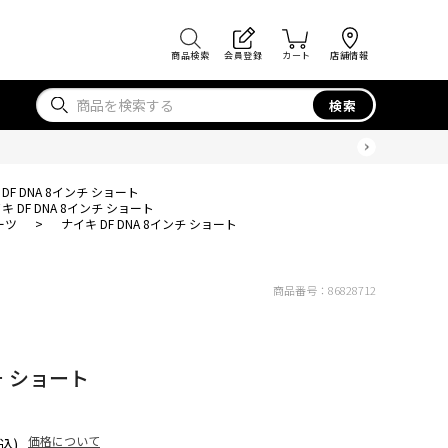
商品検索
会員登録
カート
店舗情報
検索
DF DNA 8インチ ショート
キ DF DNA 8インチ ショート
ーツ
>
ナイキ DF DNA 8インチ ショート
商品番号：
86828712
チ ショート
価格について
込)