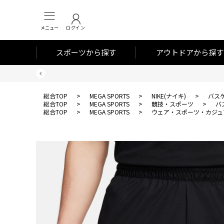
メニュー
ログイン
スポーツから探す
アウトドアから探す
総合TOP
>
MEGA SPORTS
>
NIKE(ナイキ)
>
バス
総合TOP
>
MEGA SPORTS
>
競技・スポーツ
>
バ
総合TOP
>
MEGA SPORTS
>
ウェア・スポーツ・カジュ