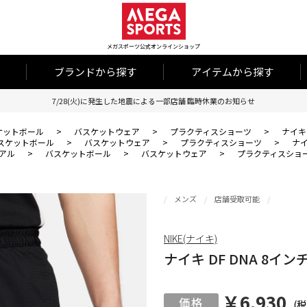
メガスポーツ公式オンラインショップ
ブランドから探す
アイテムから探す
7/28(火)に発生した地震による一部店舗 臨時休業のお知らせ
ケットボール
>
バスケットウェア
>
プラクティスショーツ
>
ナイキ 
スケットボール
>
バスケットウェア
>
プラクティスショーツ
>
ナイ
アル
>
バスケットボール
>
バスケットウェア
>
プラクティスショ
メンズ
店舗受取可能
NIKE(ナイキ)
ナイキ DF DNA 8イン
￥6,930
(税