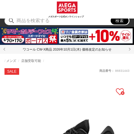
スポーツ
アウトドア
ブランド
アイテム
から探す
から探す
から探す
から探す
メガスポーツ公式オンラインショップ
検索
ワコール CW-X商品 2026年10月1日(木) 価格改定のお知らせ
メンズ
店舗受取可能
商品番号：
86831443
SALE