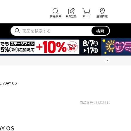
商品検索
会員登録
カート
店舗情報
検索
E VDAY OS
商品番号：
86833811
AY OS