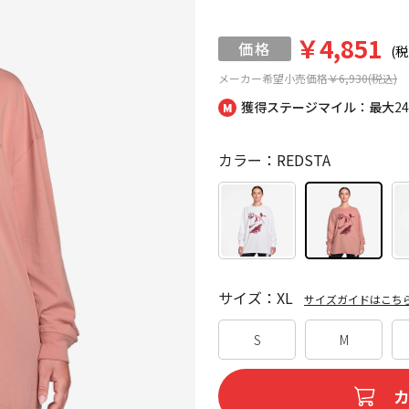
￥4,851
(税
メーカー希望小売価格
￥6,930(税込)
獲得ステージマイル：最大
2
カラー：REDSTA
サイズ：XL
サイズガイドはこち
S
M