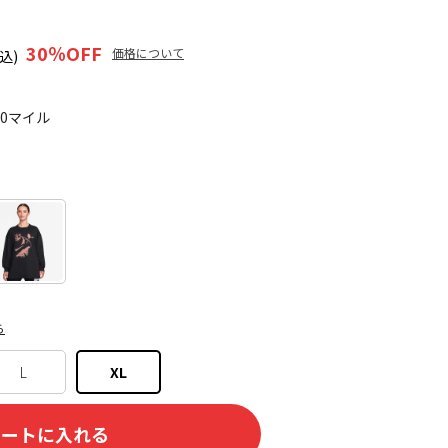
30
％OFF
価格について
込)
40マイル
ら
L
XL
カートに入れる