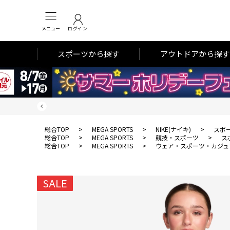
メニュー
ログイン
スポーツから探す
アウトドアから探す
総合TOP
>
MEGA SPORTS
>
NIKE(ナイキ)
>
スポ
総合TOP
>
MEGA SPORTS
>
競技・スポーツ
>
ス
総合TOP
>
MEGA SPORTS
>
ウェア・スポーツ・カジュ
SALE