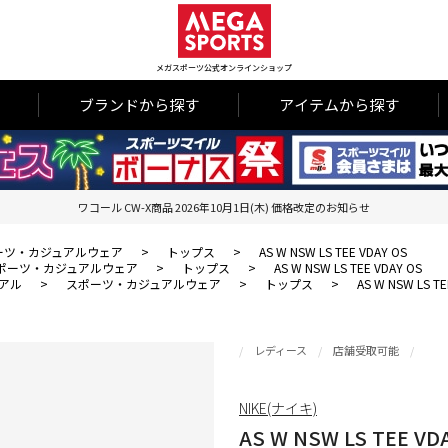
メガスポーツ公式オンラインショップ
ブランドから探す
アイテムから探す
ワコール CW-X商品 2026年10月1日(木) 価格改定のお知らせ
ーツ・カジュアルウェア
>
トップス
>
AS W NSW LS TEE VDAY OS
ポーツ・カジュアルウェア
>
トップス
>
AS W NSW LS TEE VDAY OS
アル
>
スポーツ・カジュアルウェア
>
トップス
>
AS W NSW LS TE
レディース
店舗受取可能
NIKE(ナイキ)
AS W NSW LS TEE VD