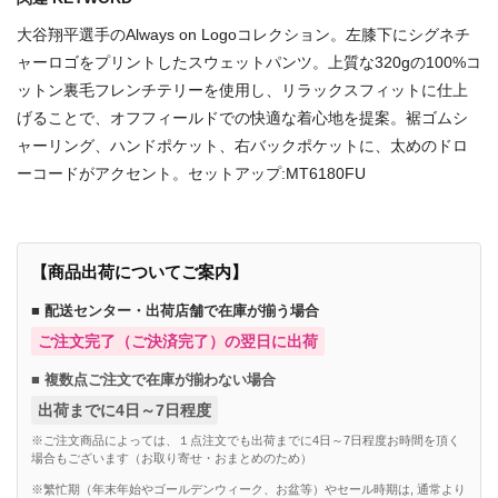
大谷翔平選手のAlways on Logoコレクション。左膝下にシグネチ
ャーロゴをプリントしたスウェットパンツ。上質な320gの100%コ
ットン裏毛フレンチテリーを使用し、リラックスフィットに仕上
げることで、オフフィールドでの快適な着心地を提案。裾ゴムシ
ャーリング、ハンドポケット、右バックポケットに、太めのドロ
ーコードがアクセント。セットアップ:MT6180FU
【商品出荷についてご案内】
■ 配送センター・出荷店舗で在庫が揃う場合
ご注文完了（ご決済完了）の翌日に出荷
■ 複数点ご注文で在庫が揃わない場合
出荷までに4日～7日程度
※ご注文商品によっては、１点注文でも出荷までに4日～7日程度お時間を頂く
場合もございます（お取り寄せ・おまとめのため）
※繁忙期（年末年始やゴールデンウィーク、お盆等）やセール時期は, 通常より