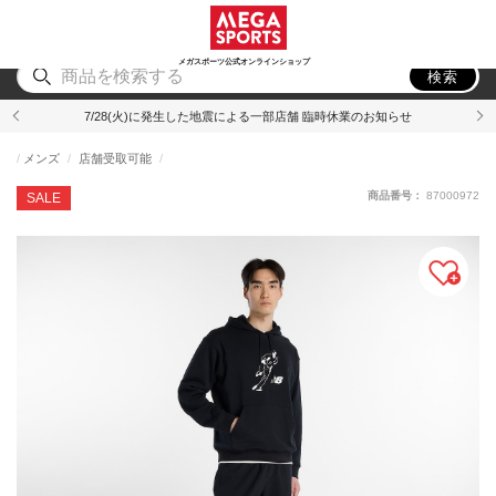
スポーツ
アウトドア
ブランド
アイテム
から探す
から探す
から探す
から探す
メガスポーツ公式オンラインショップ
検索
7/28(火)に発生した地震による一部店舗 臨時休業のお知らせ
メンズ
店舗受取可能
商品番号：
87000972
SALE