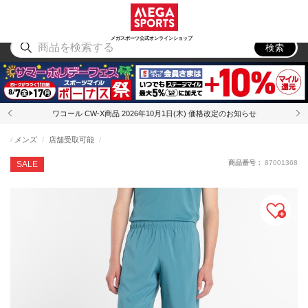
スポーツ
アウトドア
ブランド
アイテム
から探す
から探す
から探す
から探す
メガスポーツ公式オンラインショップ
検索
ワコール CW-X商品 2026年10月1日(木) 価格改定のお知らせ
メンズ
店舗受取可能
商品番号：
87001368
SALE